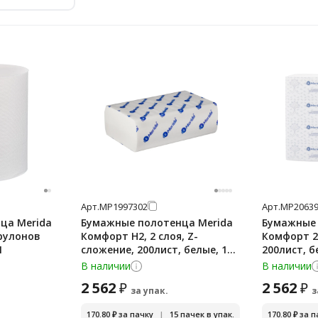
Арт.
МР1997302
Арт.
МР20639
ца Merida
Бумажные полотенца Merida
Бумажные 
 рулонов
Комфорт H2, 2 слоя, Z-
Комфорт 2
1
сложение, 200лист, белые, 15
200лист, б
пачек, BP2405
BP1409
В наличии
В наличии
2 562
2 562
₽
₽
за упак.
з
170.80
₽
за пачку
|
15 пачек в упак.
170.80
₽
за п