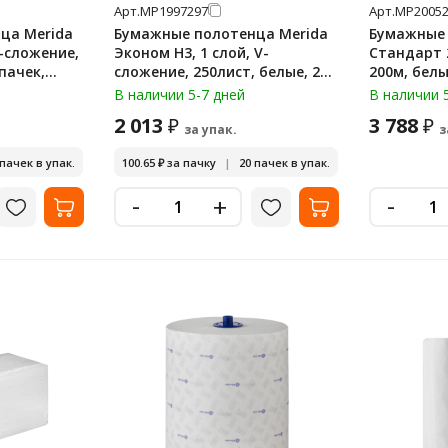
Арт.
МР1997297
Арт.
МР20052
ца Merida
Бумажные полотенца Merida
Бумажные 
V-сложение,
Эконом H3, 1 слой, V-
Стандарт 2
 пачек,
сложение, 250лист, белые, 20
пачек, БПС01
В наличии 5-7 дней
В наличии 
2 013
3 788
₽
₽
за упак.
з
 пачек в упак.
100.65
₽
за пачку
|
20 пачек в упак.
-
-
+