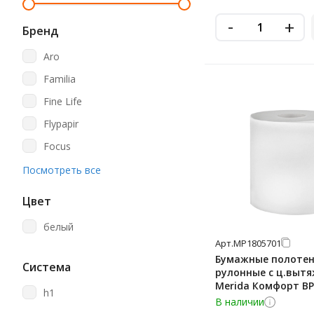
-
+
Бренд
Aro
Familia
Fine Life
Flypapir
Focus
Gratias
Посмотреть все
Jasmin
Цвет
Katrin
белый
Kimberly-Clark
Арт.
МР1805701
Kleenex
Бумажные полоте
Система
рулонные с ц.выт
Laima
Merida Комфорт BP
h1
2 слоя, белые, 6 р
В наличии
Lasla