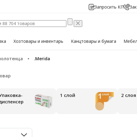
Запросить КП
Зак
вка
Хозтовары
и инвентарь
Канцтовары
и бумага
Мебе
полотенца
.Merida
ковка-
1 слой
2 слоя
диспенсер