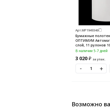
Арт.
МР1949346
Бумажные полотен
ОПТИМУМ Автомат
слой, 11 рулонов 1
BP4302
В наличии 5-7 дней
3 020
₽
за упак.
-
+
Возможно ва