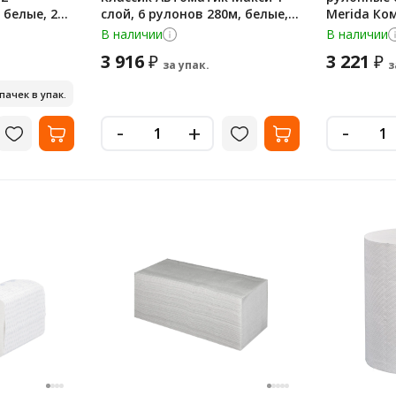
 белые, 20
слой, 6 рулонов 280м, белые,
Merida Ко
BP4201
70м, 2 сло
В наличии
В наличии
3 916
3 221
₽
₽
за упак.
з
 пачек в упак.
-
-
+