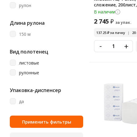
сложение, 200лист,
Vega
рулон
пачек, BP2203
В наличии
Veiro
2 745
₽
Длина рулона
за упак.
Veiro Home Professional
137.25
₽
за пачку
|
20
150 м
Veiro Professional
-
+
Vita
Вид полотенец
Viva
листовые
Zewa
рулонные
Атма
Добрый Моток
Упаковка-диспенсер
Лайма
да
Любаша
Мягкий Знак
Терес
Чисто Дома