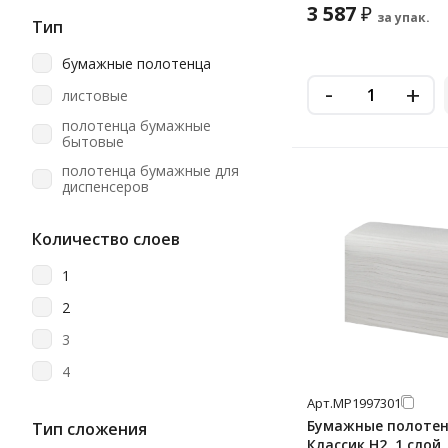
3 587
₽
Lime
за упак.
Тип
Luscan
бумажные полотенца
Merida
-
+
листовые
Metro Professional
полотенца бумажные
бытовые
Motti
полотенца бумажные для
Officeclean
диспенсеров
Papia
рулонные
Количество слоев
Protissue
Soffione
1
TEMCA/Челтекс
2
Tellus (tork)
3
Teres
4
Topgear
Арт.
МР1997301
Бумажные полотен
Тип сложения
Vclean
Классик H2, 1 слой,