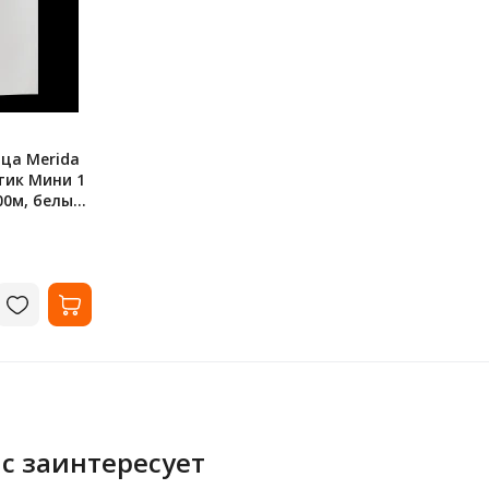
ца Merida
ик Мини 1
00м, белые,
с заинтересует