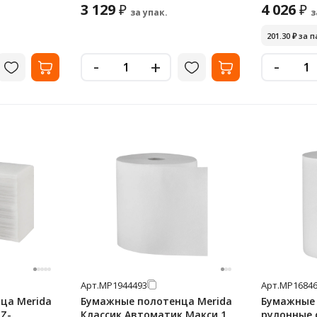
3 129
4 026
₽
₽
за упак.
з
201.30
₽
за п
-
-
+
Арт.
МР1944493
Арт.
МР16846
ца Merida
Бумажные полотенца Merida
Бумажные
 Z-
Классик Автоматик Макси 1
рулонные 