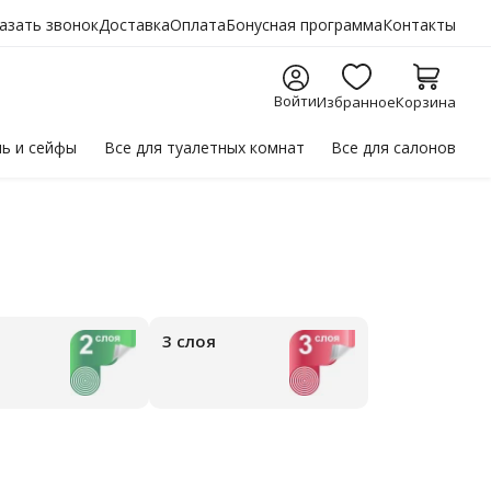
азать звонок
Доставка
Оплата
Бонусная программа
Контакты
Войти
Избранное
Корзина
ль
и сейфы
Все для
туалетных комнат
Все для
салонов
3 слоя