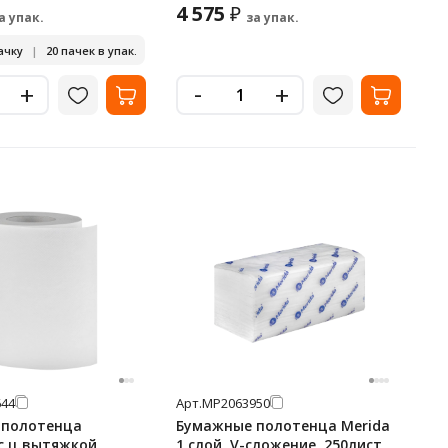
4 575
₽
а упак.
за упак.
ачку
|
20 пачек в упак.
-
+
+
44
Арт.
МР2063950
 полотенца
Бумажные полотенца Merida
с ц.вытяжкой
1 слой, V-сложение, 250лист,