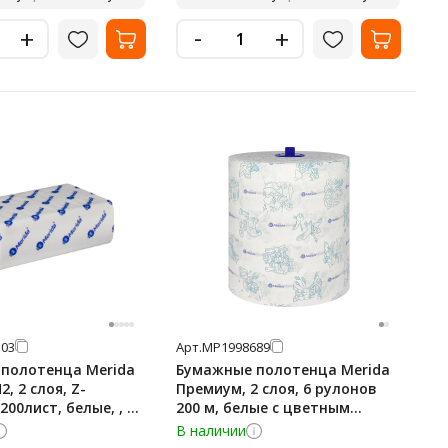
-
+
+
03
Арт.
МР1998689
полотенца Merida
Бумажные полотенца Merida
, 2 слоя, Z-
Премиум, 2 слоя, 6 рулонов
200лист, белые, , 20
200 м, белые с цветным
404
рисунком, BP4406
В наличии