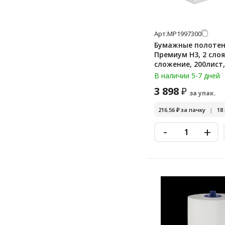
Арт.
МР1997300
Бумажные полотен
Премиум H3, 2 слоя
сложение, 200лист,
пачек, BP1503
В наличии 5-7 дней
3 898
₽
за упак.
216.56
₽
за пачку
|
18
-
+