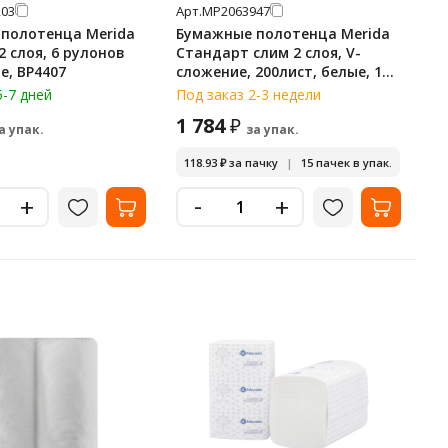
03
Арт.
МР2063947
полотенца Merida
Бумажные полотенца Merida
 слоя, 6 рулонов
Стандарт слим 2 слоя, V-
200м, белые, BP4407
сложение, 200лист, белые, 15
пачек, BP1406
5-7 дней
Под заказ 2-3 недели
1 784
₽
а упак.
за упак.
118.93
₽
за пачку
|
15 пачек в упак.
-
+
+