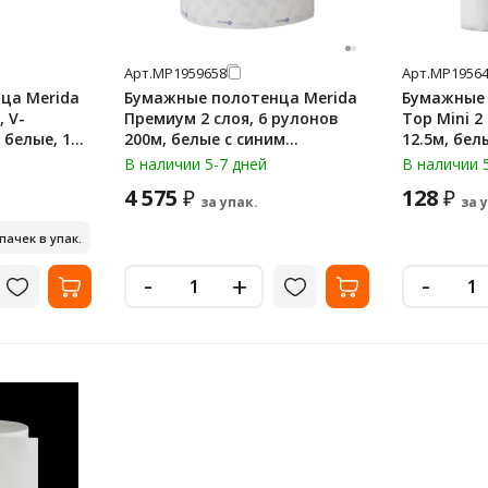
Арт.
МР1959658
Арт.
МР19564
ца Merida
Бумажные полотенца Merida
Бумажные 
, V-
Премиум 2 слоя, 6 рулонов
Top Mini 2
 белые, 18
200м, белые с синим
12.5м, бел
рисунком, BP4404
В наличии 5-7 дней
В наличии 
4 575
128
₽
₽
за упак.
за 
 пачек в упак.
-
-
+