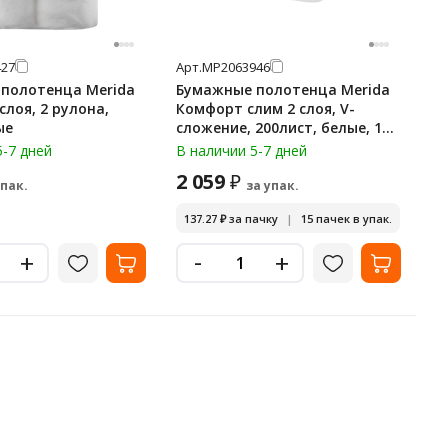
27
Арт.
МР2063946
полотенца Merida
Бумажные полотенца Merida
 слоя, 2 рулона,
Комфорт слим 2 слоя, V-
ые
сложение, 200лист, белые, 15
пачек, BP1407
5-7 дней
В наличии 5-7 дней
2 059
₽
упак.
за упак.
137.27
₽
за пачку
|
15 пачек в упак.
-
+
+