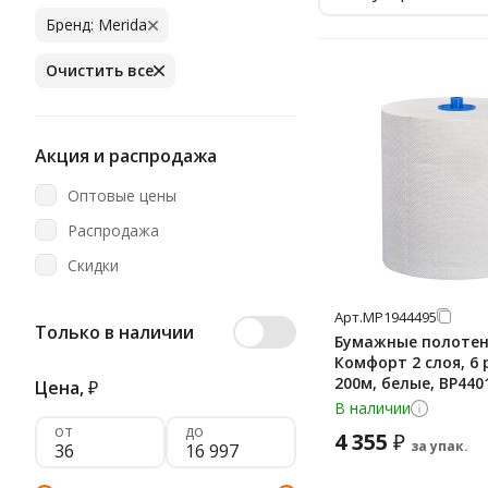
Бренд: Merida
Очистить все
Акция и распродажа
Оптовые цены
Распродажа
Скидки
Арт.
МР1944495
Только в наличии
Бумажные полотен
Комфорт 2 слоя, 6
200м, белые, BP440
Цена,
₽
В наличии
от
до
4 355
₽
за упак.