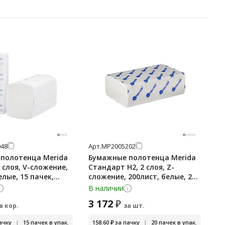
48
Арт.
МР2005202
полотенца Merida
Бумажные полотенца Merida
 слоя, V-сложение,
Стандарт H2, 2 слоя, Z-
елые, 15 пачек,
сложение, 200лист, белые, 20
пачек, BP2406
В наличии
3 172
₽
а кор.
за шт.
ачку
|
15 пачек в упак.
158.60
₽
за пачку
|
20 пачек в упак.