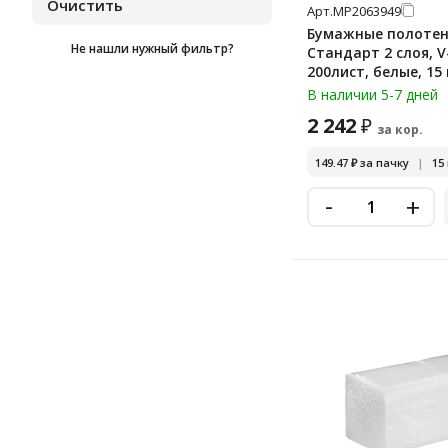
Арт.
МР2063949
Экономика Проф
Бумажные полотен
Не нашли нужный фильтр?
Стандарт 2 слоя, 
200лист, белые, 15
BP1408
В наличии 5-7 дней
2 242
₽
за кор.
149.47
₽
за пачку
|
15
-
+