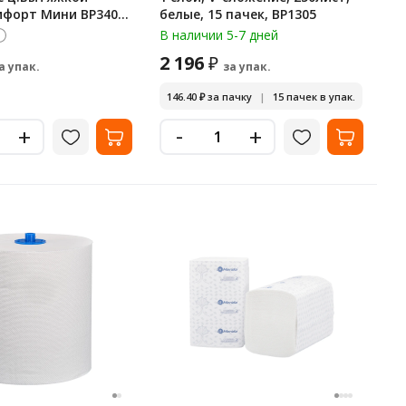
мфорт Мини BP3402
белые, 15 пачек, BP1305
я, белые, 12 рулонов
В наличии 5-7 дней
2 196
₽
а упак.
за упак.
146.40
₽
за пачку
|
15 пачек в упак.
-
+
+