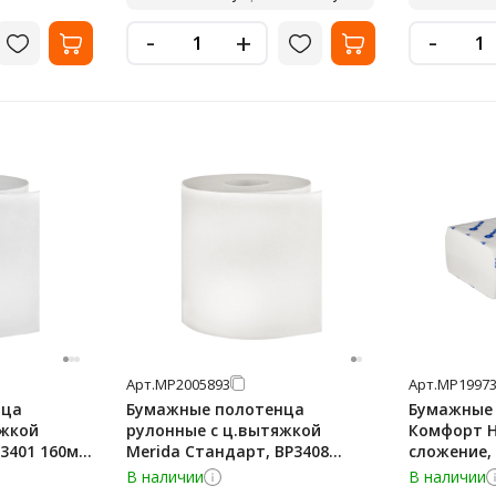
-
-
+
Арт.
МР2005893
Арт.
МР19973
нца
Бумажные полотенца
Бумажные 
яжкой
рулонные с ц.вытяжкой
Комфорт H2
3401 160м,
Merida Стандарт, BP3408
сложение, 
улонов
160м, 2 слоя, белые, 6 рулонов
пачек, BP2
В наличии
В наличии