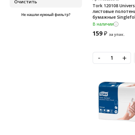
Экономика Проф
Tork 120108 Univers
листовые полотен
Не нашли нужный фильтр?
бумажные Singlefo
сложения ZZ, белые
В наличии
250шт
159
₽
за упак.
-
+