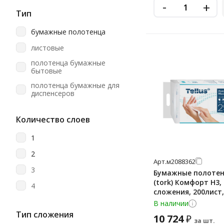
-
+
Lime
Тип
Luscan
бумажные полотенца
Merida
листовые
Metro Professional
полотенца бумажные
бытовые
Motti
полотенца бумажные для
Officeclean
диспенсеров
Papia
рулонные
Количество слоев
Protissue
Soffione
1
TEMCA/Челтекс
2
Арт.
м2088362
Tellus (tork)
3
Бумажные полотенц
(tork) Комфорт H3, 
Teres
4
сложения, 200лист,
Topgear
шт, 290166
В наличии
Тип сложения
Vclean
10 724
₽
за шт.