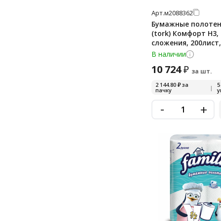
Арт.
м2088362
Бумажные полотенц
(tork) Комфорт H3, 
сложения, 200лист,
шт, 290166
В наличии
10 724
₽
за шт.
2 144.80
₽
за
5
|
пачку
у
-
+