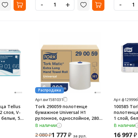
-
-
+
Распродажа
Арт.
ви1581031
Арт.
ф129996
а Tellus
Tork 290059 полотенце
100585 Tor
2 слоя, V-
бумажное Universal H1
полотенца
 белые, 5
рулонное, однослойное, 280м,
1 слой, бе
белые
В наличии
В наличии
1 777
16 997
₽
₽
2 080
₽
за рул.