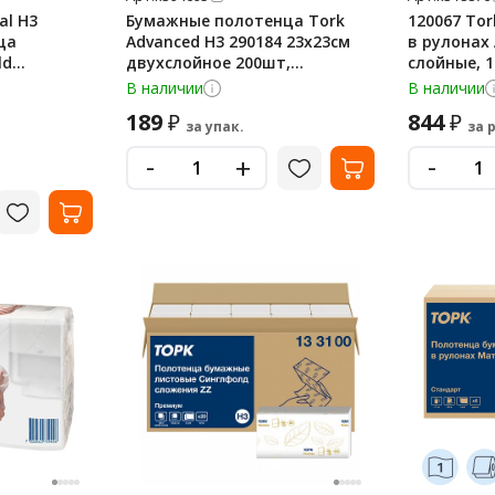
al H3
Бумажные полотенца Tork
120067 To
ца
Advanced H3 290184 23х23см
в рулонах 
ld
двухслойное 200шт,
слойные, 1
, 1 слой,
листовое, белое
В наличии
В наличии
189
844
₽
₽
за упак.
за 
-
-
+