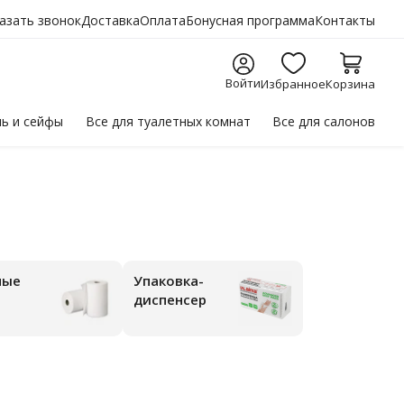
азать звонок
Доставка
Оплата
Бонусная программа
Контакты
Войти
Избранное
Корзина
ль
и сейфы
Все для
туалетных комнат
Все для
салонов
ные
Упаковка-
диспенсер