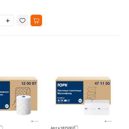
+
Арт.
к1815007