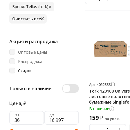
Бренд: Tellus (tork)
Очистить все
Акция и распродажа
Оптовые цены
Распродажа
Скидки
Арт.
к052333
Только в наличии
Tork 120108 Univers
листовые полотен
бумажные Singlefo
Цена,
₽
сложения ZZ, белые
В наличии
250шт
от
до
159
₽
за упак.
-
+