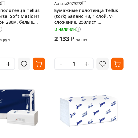
0
Арт.
ви2079272
полотенца Tellus
Бумажные полотенца Tellus
ersal Soft Matic H1
(tork) Баланс H3, 1 слой, V-
он 280м, белые,
сложение, 250лист,
белые,134400 20 пачек
В наличии
2 133
₽
а рул.
за шт.
-
+
+