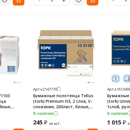
Арт.
к2147770
Арт.
к161340
71103
Бумажные полотенца Tellus
Бумажные 
нца
(tork) Premium H3, 2 слоя, V-
(tork) Univ
йные,
сложение, 200лист, белые,
1слой, рул
133100
290100
В наличии
В наличии
245
1 015
₽
₽
за шт.
з