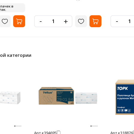
 пачек в
пак.
-
-
+
ной категории
Арт.
к394695
Арт.
к318876