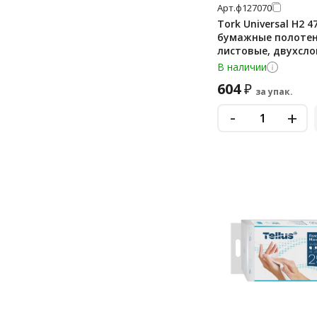
Арт.
ф127070
Tork Universal H2 4
бумажные полоте
листовые, двухсло
190шт, белые
В наличии
604
₽
за упак.
-
+