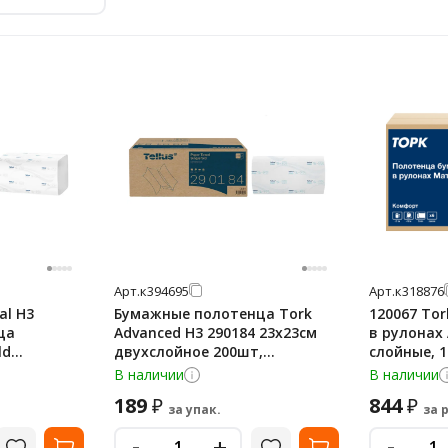
Арт.
к394695
Арт.
к318876
al H3
Бумажные полотенца Tork
120067 To
ца
Advanced H3 290184 23х23см
в рулонах 
ld
двухслойное 200шт,
слойные, 1
, 1 слой,
листовое, белое
В наличии
В наличии
189
844
₽
₽
за упак.
за 
-
-
+