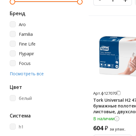
Бренд
Aro
Familia
Fine Life
Flypapir
Focus
Gratias
Посмотреть все
Jasmin
Цвет
Katrin
Арт.
ф127070
белый
Tork Universal H2 4
Kimberly-Clark
бумажные полоте
листовые, двухсло
Kleenex
Система
190шт, белые
В наличии
Laima
h1
604
₽
за упак.
Lasla