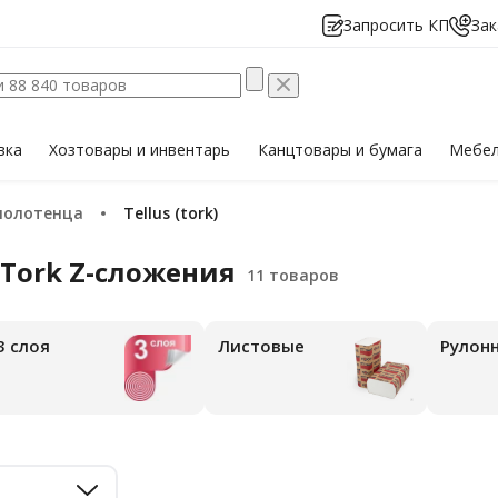
Запросить КП
Зак
вка
Хозтовары
и инвентарь
Канцтовары
и бумага
Мебе
полотенца
Tellus (tork)
 Tork Z-сложения
3 слоя
Листовые
Рулон