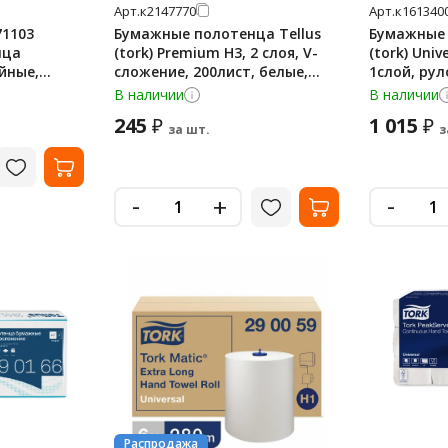
Арт.
к2147770
Арт.
к161340
71103
Бумажные полотенца Tellus
Бумажные 
нца
(tork) Premium H3, 2 слоя, V-
(tork) Univ
йные,
сложение, 200лист, белые,
1слой, рул
133100
290100
В наличии
В наличии
245
1 015
₽
₽
за шт.
з
-
-
+
Распродажа