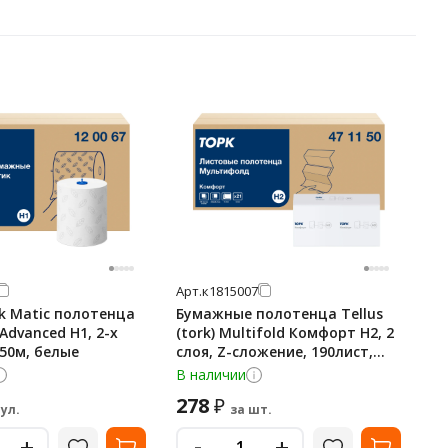
Арт.
к1815007
rk Matic полотенца
Бумажные полотенца Tellus
Advanced H1, 2-х
(tork) Multifold Комфорт H2, 2
50м, белые
слоя, Z-сложение, 190лист,
белые, 471150
В наличии
278
₽
рул.
за шт.
-
+
+