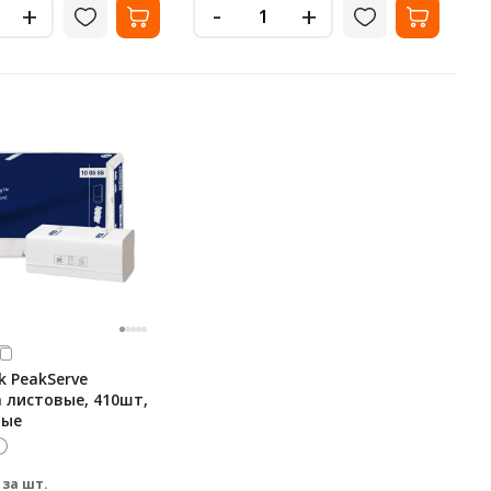
-
+
+
k PeakServe
 листовые, 410шт,
лые
за шт.