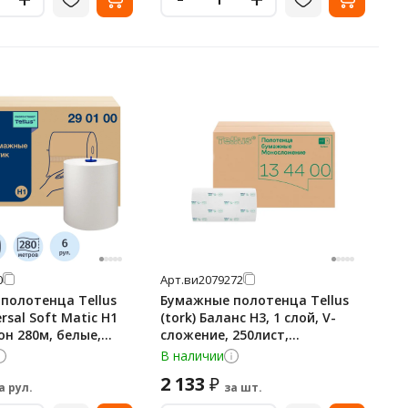
0
Арт.
ви2079272
полотенца Tellus
Бумажные полотенца Tellus
ersal Soft Matic H1
(tork) Баланс H3, 1 слой, V-
он 280м, белые,
сложение, 250лист,
белые,134400 20 пачек
В наличии
2 133
₽
а рул.
за шт.