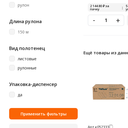
Vega
рулон
2 144.80
₽
за
5
|
пачку
у
Veiro
-
+
Длина рулона
Veiro Home Professional
150 м
Veiro Professional
Vita
Вид полотенец
Viva
Ещё товары из дан
листовые
Zewa
рулонные
Атма
Добрый Моток
Упаковка-диспенсер
Лайма
да
Любаша
Мягкий Знак
Терес
Чисто Дома
Арт.
к052333