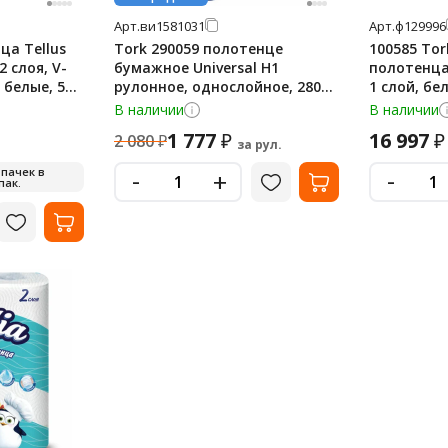
Арт.
ви1581031
Арт.
ф129996
а Tellus
Tork 290059 полотенце
100585 Tor
2 слоя, V-
бумажное Universal H1
полотенца
 белые, 5
рулонное, однослойное, 280м,
1 слой, бе
белые
В наличии
В наличии
1 777
16 997
₽
₽
2 080
₽
за рул.
-
-
 пачек в
+
пак.