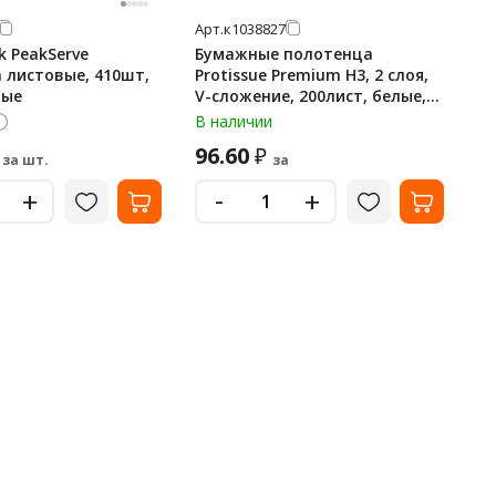
Арт.
к1038827
k PeakServe
Бумажные полотенца
 листовые, 410шт,
Protissue Premium H3, 2 слоя,
лые
V-сложение, 200лист, белые,
C197
В наличии
96.60
₽
за шт.
за
-
+
+