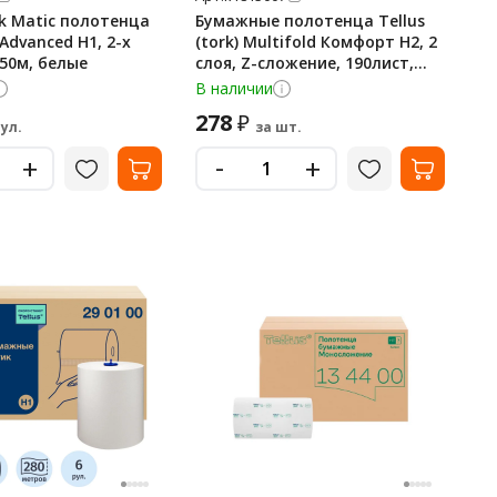
rk Matic полотенца
Бумажные полотенца Tellus
Advanced H1, 2-х
(tork) Multifold Комфорт H2, 2
50м, белые
слоя, Z-сложение, 190лист,
белые, 471150
В наличии
278
₽
рул.
за шт.
-
+
+