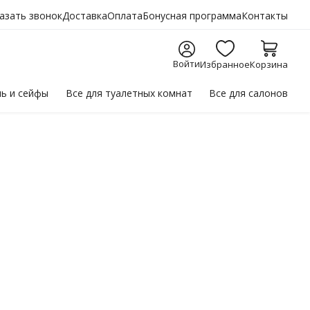
азать звонок
Доставка
Оплата
Бонусная программа
Контакты
Войти
Избранное
Корзина
ль
и сейфы
Все для
туалетных комнат
Все для
салонов