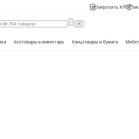
Запросить КП
Зак
вка
Хозтовары
и инвентарь
Канцтовары
и бумага
Мебе