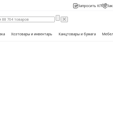
Запросить КП
Зак
вка
Хозтовары
и инвентарь
Канцтовары
и бумага
Мебе