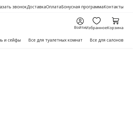
азать звонок
Доставка
Оплата
Бонусная программа
Контакты
Войти
Избранное
Корзина
ль
и сейфы
Все для
туалетных комнат
Все для
салонов