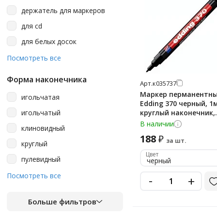
дуб
держатель для маркеров
желтый
для cd
зеленый
для белых досок
золотистый
для лабораторий
Посмотреть все
клен
для проекторных пленок
коричневый
Форма наконечника
Арт.
к035737
для промышленной графики
красный
Маркер перманентн
игольчатая
для работ по ткани
Edding 370 черный, 1
лиловый
игольчатый
круглый наконечник,
для ремонтных работ
универсальный,
В наличии
малиновый
клиновидный
заправляемый
для стекла
188
₽
махагон
за шт.
круглый
для творчества
Цвет
медный
пулевидный
черный
для флипчартов
ольха
скошенный
Посмотреть все
-
+
для шин
оранжевый
заглушка бд
Больше фильтров
пастельный голубой
лаковые