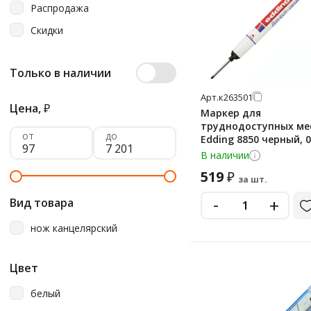
Распродажа
Скидки
Только в наличии
Арт.
к263501
Цена,
₽
Маркер для
труднодоступных ме
от
до
Edding 8850 черный, 0
круглый наконечник
В наличии
519
₽
за шт.
-
+
Вид товара
нож канцелярский
Цвет
белый