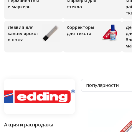
Перманентны
Маркеры для
Ма
е маркеры
стекла
ра
тк
Лезвия для
Корректоры
Де
канцелярског
для текста
дл
о ножа
бл
ма
популярности
Акция и распродажа