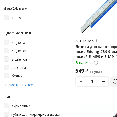
Вес/Объем
100 мл
Цвет чернил
Арт.
л27656
4 цвета
Лезвия для канцеляр
6 цветов
ножа Edding CB9 9 мм
ножей Е-МР9 и Е-М9, 
8 цветов
В наличии
ассорти
549
₽
за упак.
белый
-
+
бирюзовый
Посмотреть все
голубой
Тип
грецкий орех
акриловые
груша
губка для маркерной доски